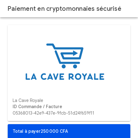
Paiement en cryptomonnaies sécurisé
La Cave Royale
ID Commande / Facture
05368013-42e9-437e-9fcb-51d24f659f11
Total à payer
250 000 CFA